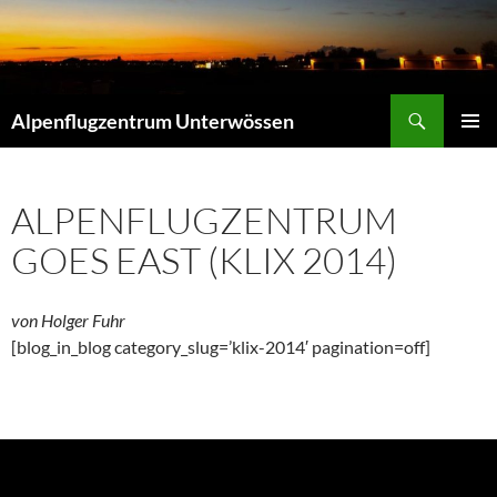
Zum
Inhalt
springen
Suchen
Alpenflugzentrum Unterwössen
PRIMÄR
MENÜ
ALPENFLUGZENTRUM
GOES EAST (KLIX 2014)
von Holger Fuhr
[blog_in_blog category_slug=’klix-2014′ pagination=off]