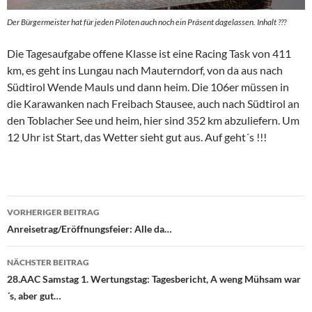
Der Bürgermeister hat für jeden Piloten auch noch ein Präsent dagelassen. Inhalt ???
Die Tagesaufgabe offene Klasse ist eine Racing Task von 411
km, es geht ins Lungau nach Mauterndorf, von da aus nach
Südtirol Wende Mauls und dann heim. Die 106er müssen in
die Karawanken nach Freibach Stausee, auch nach Südtirol an
den Toblacher See und heim, hier sind 352 km abzuliefern. Um
12 Uhr ist Start, das Wetter sieht gut aus. Auf geht´s !!!
Beitragsnavigation
VORHERIGER BEITRAG
Anreisetrag/Eröffnungsfeier: Alle da…
NÄCHSTER BEITRAG
28.AAC Samstag 1. Wertungstag: Tagesbericht, A weng Mühsam war
´s, aber gut…