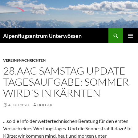
Zum
Inhalt
springen
Suchen
Alpenflugzentrum Unterwössen
PRIMÄR
MENÜ
VEREINSNACHRICHTEN
28.AAC SAMSTAG UPDATE
TAGESAUFGABE: SOMMER
WIRD´S IN KÄRNTEN
4. JULI 2020
HOLGER
…so die Info der wettertechnischen Beratung für den ersten
Versuch eines Wertungstages. Und die Sonne strahlt dazu! In
Kürze: wir kommen mind. heut und morgen unter