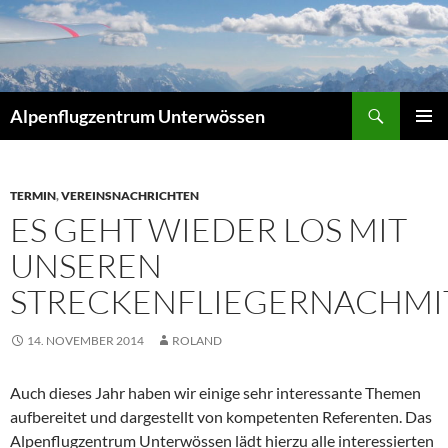
Zum
Inhalt
springen
Suchen
Alpenflugzentrum Unterwössen
PRIMÄR
MENÜ
TERMIN
,
VEREINSNACHRICHTEN
ES GEHT WIEDER LOS MIT
UNSEREN
STRECKENFLIEGERNACHMI
14. NOVEMBER 2014
ROLAND
Auch dieses Jahr haben wir einige sehr interessante Themen
aufbereitet und dargestellt von kompetenten Referenten. Das
Alpenflugzentrum Unterwössen lädt hierzu alle interessierten