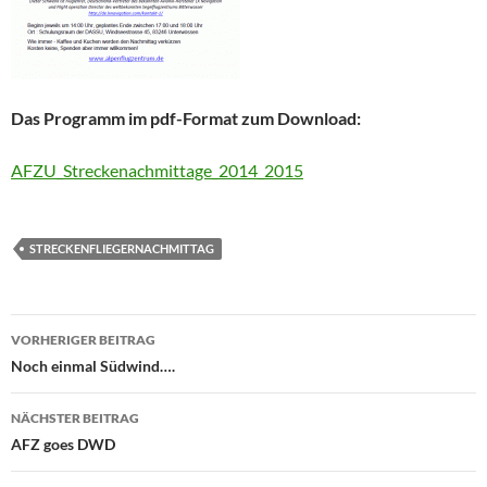
Das Programm im pdf-Format zum Download:
AFZU_Streckenachmittage_2014_2015
STRECKENFLIEGERNACHMITTAG
Beitragsnavigation
VORHERIGER BEITRAG
Noch einmal Südwind….
NÄCHSTER BEITRAG
AFZ goes DWD