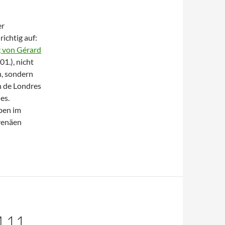
er
richtig auf:
 von Gérard
1.), nicht
n, sondern
n de Londres
es.
lpen im
renäen
 11.