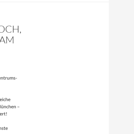
OCH,
 AM
entrums-
eiche
 München –
ert!
hste