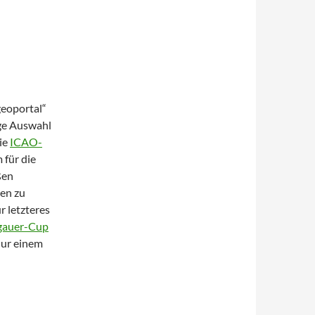
eoportal“
ige Auswahl
die
ICAO-
m für die
ßen
ten zu
r letzteres
gauer-Cup
 nur einem