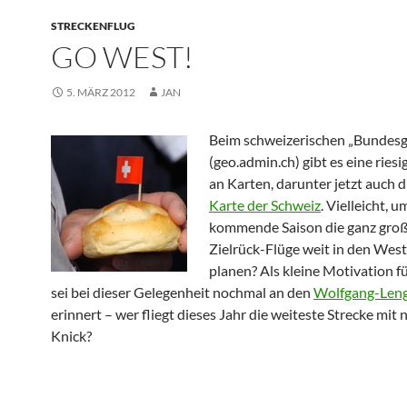
STRECKENFLUG
GO WEST!
5. MÄRZ 2012
JAN
Beim schweizerischen „Bundesg
(geo.admin.ch) gibt es eine ries
an Karten, darunter jetzt auch 
Karte der Schweiz
. Vielleicht, u
kommende Saison die ganz gro
Zielrück-Flüge weit in den Wes
planen? Als kleine Motivation fü
sei bei dieser Gelegenheit nochmal an den
Wolfgang-Len
erinnert – wer fliegt dieses Jahr die weiteste Strecke mit
Knick?