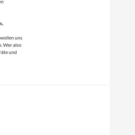
en
s,
 wollen uns
n. Wer also
eräte und