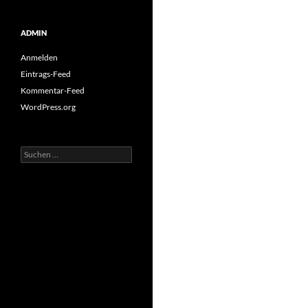
ADMIN
Anmelden
Eintrags-Feed
Kommentar-Feed
WordPress.org
Suchen
nach: