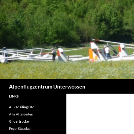
Zum
Inhalt
springen
Suchen
Alpenflugzentrum Unterwössen
LINKS
AFZ Mailingliste
Alte AFZ-Seiten
Glidertracker
Pegel Staudach