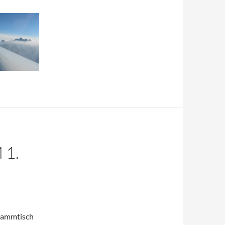
 1.
stammtisch