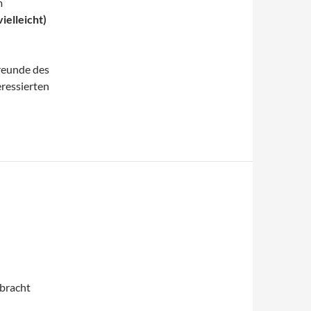
m
ielleicht)
reunde des
eressierten
ebracht