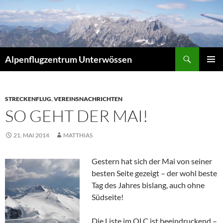
Zum
Inhalt
springen
Suchen
Alpenflugzentrum Unterwössen
PRIMÄR
MENÜ
STRECKENFLUG
,
VEREINSNACHRICHTEN
SO GEHT DER MAI!
21. MAI 2014
MATTHIAS
Gestern hat sich der Mai von seiner
besten Seite gezeigt – der wohl beste
Tag des Jahres bislang, auch ohne
Südseite!
Die Liste im OLC ist beeindruckend –