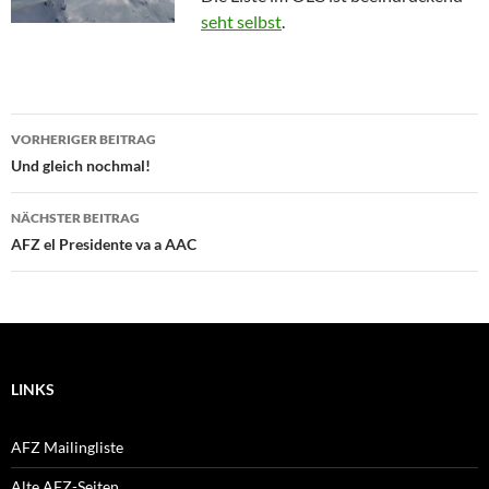
seht selbst
.
Beitragsnavigation
VORHERIGER BEITRAG
Und gleich nochmal!
NÄCHSTER BEITRAG
AFZ el Presidente va a AAC
LINKS
AFZ Mailingliste
Alte AFZ-Seiten