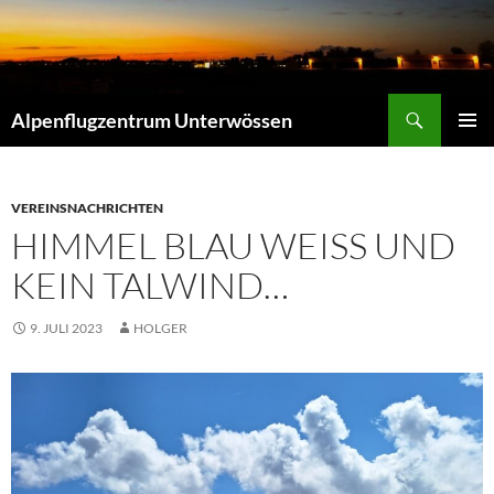
Zum
Inhalt
springen
Suchen
Alpenflugzentrum Unterwössen
PRIMÄR
MENÜ
VEREINSNACHRICHTEN
HIMMEL BLAU WEISS UND K
EIN TALWIND…
9. JULI 2023
HOLGER